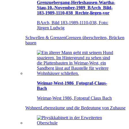
Grenzuebergang-Herleshausen-Wartha-
Stau-10.-November-1989_BArch_Bild-
183-1989-1110-038_Rechte-liegen-vor
BArch, Bild 183-1989-1110-038, Foto:
Jürgen Ludwig
Schwellen & Grenzen
Grenzen überschreiten, Brücken
bauen
Weimar-West-1986_Fotograf-Claus-
Bach
Weimar-West 1986, Fotograf Claus Bach
Wohnen
Lebensräume und die Bedeutung von Zuhause