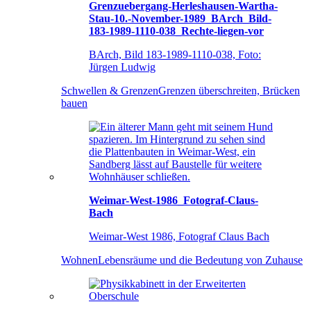
Grenzuebergang-Herleshausen-Wartha-
Stau-10.-November-1989_BArch_Bild-
183-1989-1110-038_Rechte-liegen-vor
BArch, Bild 183-1989-1110-038, Foto:
Jürgen Ludwig
Schwellen & Grenzen
Grenzen überschreiten, Brücken
bauen
Weimar-West-1986_Fotograf-Claus-
Bach
Weimar-West 1986, Fotograf Claus Bach
Wohnen
Lebensräume und die Bedeutung von Zuhause