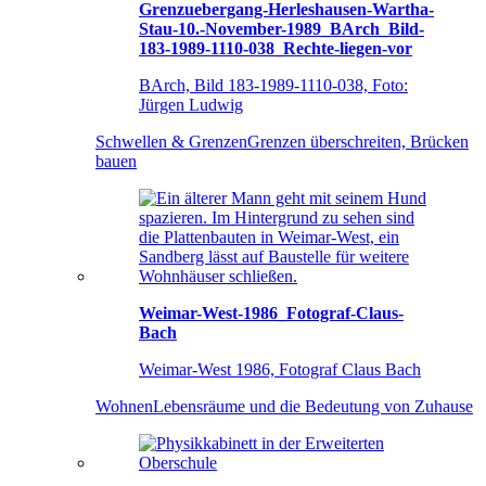
Grenzuebergang-Herleshausen-Wartha-
Stau-10.-November-1989_BArch_Bild-
183-1989-1110-038_Rechte-liegen-vor
BArch, Bild 183-1989-1110-038, Foto:
Jürgen Ludwig
Schwellen & Grenzen
Grenzen überschreiten, Brücken
bauen
Weimar-West-1986_Fotograf-Claus-
Bach
Weimar-West 1986, Fotograf Claus Bach
Wohnen
Lebensräume und die Bedeutung von Zuhause