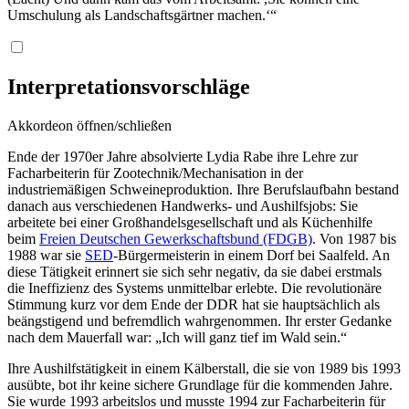
Umschulung als Landschaftsgärtner machen.‘“
Interpretationsvorschläge
Akkordeon öffnen/schließen
Ende der 1970er Jahre absolvierte Lydia Rabe ihre Lehre zur
Facharbeiterin für Zootechnik/Mechanisation in der
industriemäßigen Schweineproduktion. Ihre Berufslaufbahn bestand
danach aus verschiedenen Handwerks- und Aushilfsjobs: Sie
arbeitete bei einer Großhandelsgesellschaft und als Küchenhilfe
beim
Freien Deutschen Gewerkschaftsbund (FDGB)
. Von 1987 bis
1988 war sie
SED
-Bürgermeisterin in einem Dorf bei Saalfeld. An
diese Tätigkeit erinnert sie sich sehr negativ, da sie dabei erstmals
die Ineffizienz des Systems unmittelbar erlebte. Die revolutionäre
Stimmung kurz vor dem Ende der DDR hat sie hauptsächlich als
beängstigend und befremdlich wahrgenommen. Ihr erster Gedanke
nach dem Mauerfall war: „Ich will ganz tief im Wald sein.“
Ihre Aushilfstätigkeit in einem Kälberstall, die sie von 1989 bis 1993
ausübte, bot ihr keine sichere Grundlage für die kommenden Jahre.
Sie wurde 1993 arbeitslos und musste 1994 zur Facharbeiterin für