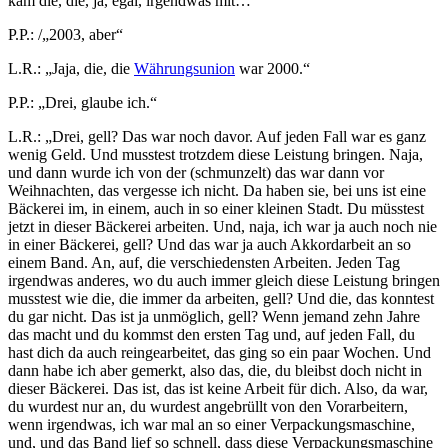
kam die, die, ja, egal, irgendwas mit…“
P.P.: /„2003, aber“
L.R.: „Jaja, die, die
Währungsunion
war 2000.“
P.P.: „Drei, glaube ich.“
L.R.: „Drei, gell? Das war noch davor. Auf jeden Fall war es ganz
wenig Geld. Und musstest trotzdem diese Leistung bringen. Naja,
und dann wurde ich von der (schmunzelt) das war dann vor
Weihnachten, das vergesse ich nicht. Da haben sie, bei uns ist eine
Bäckerei im, in einem, auch in so einer kleinen Stadt. Du müsstest
jetzt in dieser Bäckerei arbeiten. Und, naja, ich war ja auch noch nie
in einer Bäckerei, gell? Und das war ja auch Akkordarbeit an so
einem Band. An, auf, die verschiedensten Arbeiten. Jeden Tag
irgendwas anderes, wo du auch immer gleich diese Leistung bringen
musstest wie die, die immer da arbeiten, gell? Und die, das konntest
du gar nicht. Das ist ja unmöglich, gell? Wenn jemand zehn Jahre
das macht und du kommst den ersten Tag und, auf jeden Fall, du
hast dich da auch reingearbeitet, das ging so ein paar Wochen. Und
dann habe ich aber gemerkt, also das, die, du bleibst doch nicht in
dieser Bäckerei. Das ist, das ist keine Arbeit für dich. Also, da war,
du wurdest nur an, du wurdest angebrüllt von den Vorarbeitern,
wenn irgendwas, ich war mal an so einer Verpackungsmaschine,
und, und das Band lief so schnell, dass diese Verpackungsmaschine