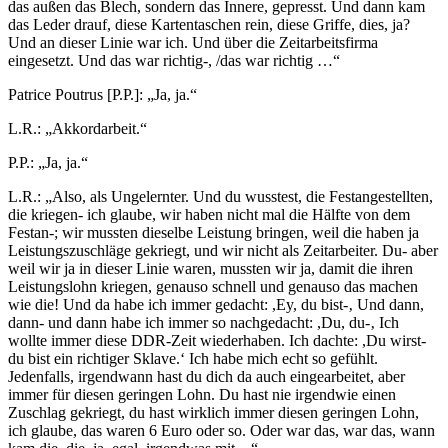
das außen das Blech, sondern das Innere, gepresst. Und dann kam
das Leder drauf, diese Kartentaschen rein, diese Griffe, dies, ja?
Und an dieser Linie war ich. Und über die Zeitarbeitsfirma
eingesetzt. Und das war richtig-, /das war richtig …“
Patrice Poutrus [P.P.]: „Ja, ja.“
L.R.: „Akkordarbeit.“
P.P.: „Ja, ja.“
L.R.: „Also, als Ungelernter. Und du wusstest, die Festangestellten,
die kriegen- ich glaube, wir haben nicht mal die Hälfte von dem
Festan-; wir mussten dieselbe Leistung bringen, weil die haben ja
Leistungszuschläge gekriegt, und wir nicht als Zeitarbeiter. Du- aber
weil wir ja in dieser Linie waren, mussten wir ja, damit die ihren
Leistungslohn kriegen, genauso schnell und genauso das machen
wie die! Und da habe ich immer gedacht: ,Ey, du bist-‚ Und dann,
dann- und dann habe ich immer so nachgedacht: ,Du, du-‚ Ich
wollte immer diese DDR-Zeit wiederhaben. Ich dachte: ,Du wirst-
du bist ein richtiger Sklave.‘ Ich habe mich echt so gefühlt.
Jedenfalls, irgendwann hast du dich da auch eingearbeitet, aber
immer für diesen geringen Lohn. Du hast nie irgendwie einen
Zuschlag gekriegt, du hast wirklich immer diesen geringen Lohn,
ich glaube, das waren 6 Euro oder so. Oder war das, war das, wann