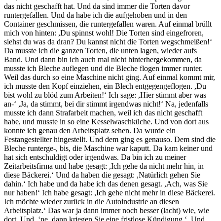
das nicht geschafft hat. Und da sind immer die Torten davor
runtergefallen. Und da habe ich die aufgehoben und in den
Container geschmissen, die runtergefallen waren. Auf einmal brüllt
mich von hinten: ,Du spinnst wohl! Die Torten sind eingefroren,
siehst du was da dran? Du kannst nicht die Torten wegschmeißen!‘
Da musste ich die ganzen Torten, die unten lagen, wieder aufs
Band. Und dann bin ich auch mal nicht hinterhergekommen, da
musste ich Bleche auflegen und die Bleche flogen immer runter.
Weil das durch so eine Maschine nicht ging. Auf einmal kommt mir,
ich musste den Kopf einziehen, ein Blech entgegengeflogen. ,Du
bist wohl zu blöd zum Arbeiten!‘ Ich sage: ,Hier stimmt aber was
an-‘ ,Ja, da stimmt, bei dir stimmt irgendwas nicht!‘ Na, jedenfalls
musste ich dann Strafarbeit machen, weil ich das nicht geschafft
habe, und musste in so eine Kesselwaschküche. Und von dort aus
konnte ich genau den Arbeitsplatz sehen. Da wurde ein
Festangestellter hingestellt. Und dem ging es genauso. Dem sind die
Bleche runterge-, bis, die Maschine war kaputt. Da kam keiner und
hat sich entschuldigt oder irgendwas. Da bin ich zu meiner
Zeitarbeitsfirma und habe gesagt: ,Ich gehe da nicht mehr hin, in
diese Bäckerei.‘ Und da haben die gesagt: ,Natürlich gehen Sie
dahin.‘ Ich habe und da habe ich das denen gesagt. ,Ach, was Sie
nur haben!‘ Ich habe gesagt: ,Ich gehe nicht mehr in diese Bäckerei.
Ich möchte wieder zurück in die Autoindustrie an diesen
Arbeitsplatz.‘ Das war ja dann immer noch besser (lacht) wie, wie
dort. Und, ‘ne, dann kriegen Sie eine fristlose Kündigung.‘ Und