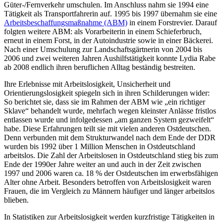
Güter-/Fernverkehr umschulen. Im Anschluss nahm sie 1994 eine
Tätigkeit als Transportfahrerin auf. 1995 bis 1997 übernahm sie eine
Arbeitsbeschaffungsmaßnahme (ABM)
in einem Forstrevier. Darauf
folgten weitere ABM: als Vorarbeiterin in einem Schieferbruch,
erneut in einem Forst, in der Autoindustrie sowie in einer Bäckerei.
Nach einer Umschulung zur Landschaftsgärtnerin von 2004 bis
2006 und zwei weiteren Jahren Aushilfstätigkeit konnte Lydia Rabe
ab 2008 endlich ihren beruflichen Alltag beständig bestreiten.
Ihre Erlebnisse mit Arbeitslosigkeit, Unsicherheit und
Orientierungslosigkeit spiegeln sich in ihren Schilderungen wider:
So berichtet sie, dass sie im Rahmen der ABM wie „ein richtiger
Sklave“ behandelt wurde, mehrfach wegen kleinster Anlässe fristlos
entlassen wurde und infolgedessen „am ganzen System gezweifelt“
habe. Diese Erfahrungen teilt sie mit vielen anderen Ostdeutschen.
Denn verbunden mit dem Strukturwandel nach dem Ende der DDR
wurden bis 1992 über 1 Million Menschen in Ostdeutschland
arbeitslos. Die Zahl der Arbeitslosen in Ostdeutschland stieg bis zum
Ende der 1990er Jahre weiter an und auch in der Zeit zwischen
1997 und 2006 waren ca. 18 % der Ostdeutschen im erwerbsfähigen
Alter ohne Arbeit. Besonders betroffen von Arbeitslosigkeit waren
Frauen, die im Vergleich zu Männern häufiger und länger arbeitslos
blieben.
In Statistiken zur Arbeitslosigkeit werden kurzfristige Tätigkeiten in