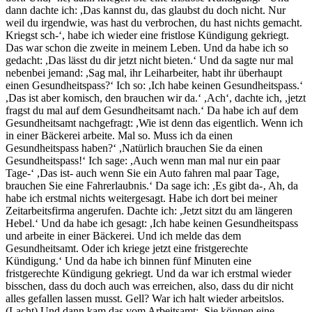
dann dachte ich: ,Das kannst du, das glaubst du doch nicht. Nur
weil du irgendwie, was hast du verbrochen, du hast nichts gemacht.
Kriegst sch-‘, habe ich wieder eine fristlose Kündigung gekriegt.
Das war schon die zweite in meinem Leben. Und da habe ich so
gedacht: ,Das lässt du dir jetzt nicht bieten.‘ Und da sagte nur mal
nebenbei jemand: ,Sag mal, ihr Leiharbeiter, habt ihr überhaupt
einen Gesundheitspass?‘ Ich so: ,Ich habe keinen Gesundheitspass.‘
,Das ist aber komisch, den brauchen wir da.‘ ,Ach‘, dachte ich, ,jetzt
fragst du mal auf dem Gesundheitsamt nach.‘ Da habe ich auf dem
Gesundheitsamt nachgefragt: ,Wie ist denn das eigentlich. Wenn ich
in einer Bäckerei arbeite. Mal so. Muss ich da einen
Gesundheitspass haben?‘ ,Natürlich brauchen Sie da einen
Gesundheitspass!‘ Ich sage: ,Auch wenn man mal nur ein paar
Tage-‘ ,Das ist- auch wenn Sie ein Auto fahren mal paar Tage,
brauchen Sie eine Fahrerlaubnis.‘ Da sage ich: ,Es gibt da-‚ Ah, da
habe ich erstmal nichts weitergesagt. Habe ich dort bei meiner
Zeitarbeitsfirma angerufen. Dachte ich: ,Jetzt sitzt du am längeren
Hebel.‘ Und da habe ich gesagt: ,Ich habe keinen Gesundheitspass
und arbeite in einer Bäckerei. Und ich melde das dem
Gesundheitsamt. Oder ich kriege jetzt eine fristgerechte
Kündigung.‘ Und da habe ich binnen fünf Minuten eine
fristgerechte Kündigung gekriegt. Und da war ich erstmal wieder
bisschen, dass du doch auch was erreichen, also, dass du dir nicht
alles gefallen lassen musst. Gell? War ich halt wieder arbeitslos.
(Lacht) Und dann kam das vom Arbeitsamt: ,Sie können eine