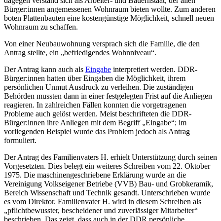
dagegen verstand sich als Arbeiter- und Bauernstaat, der allen
Bürger:innen angemessenen Wohnraum bieten wollte. Zum anderen
boten Plattenbauten eine kostengünstige Möglichkeit, schnell neuen
Wohnraum zu schaffen.
Von einer Neubauwohnung versprach sich die Familie, die den
Antrag stellte, ein „befriedigendes Wohnniveau“.
Der Antrag kann auch als
Eingabe
interpretiert werden. DDR-
Bürger:innen hatten über Eingaben die Möglichkeit, ihrem
persönlichen Unmut Ausdruck zu verleihen. Die zuständigen
Behörden mussten dann in einer festgelegten Frist auf die Anliegen
reagieren. In zahlreichen Fällen konnten die vorgetragenen
Probleme auch gelöst werden. Meist beschrifteten die DDR-
Bürger:innen ihre Anliegen mit dem Begriff „Eingabe“; im
vorliegenden Beispiel wurde das Problem jedoch als Antrag
formuliert.
Der Antrag des Familienvaters H. erhielt Unterstützung durch seinen
Vorgesetzten. Dies belegt ein weiteres Schreiben vom 22. Oktober
1975. Die maschinengeschriebene Erklärung wurde an die
Vereinigung Volkseigener Betriebe (VVB) Bau- und Grobkeramik,
Bereich Wissenschaft und Technik gesandt. Unterschrieben wurde
es vom Direktor. Familienvater H. wird in diesem Schreiben als
„pflichtbewusster, bescheidener und zuverlässiger Mitarbeiter“
beschrieben. Das zeigt, dass auch in der DDR persönliche