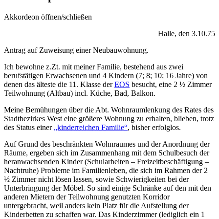
Akkordeon öffnen/schließen
Halle, den 3.10.75
Antrag auf Zuweisung einer Neubauwohnung.
Ich bewohne z.Zt. mit meiner Familie, bestehend aus zwei
berufstätigen Erwachsenen und 4 Kindern (7; 8; 10; 16 Jahre) von
denen das älteste die 11. Klasse der
EOS
besucht, eine 2 ½ Zimmer
Teilwohnung (Altbau) incl. Küche, Bad, Balkon.
Meine Bemühungen über die Abt. Wohnraumlenkung des Rates des
Stadtbezirkes West eine größere Wohnung zu erhalten, blieben, trotz
des Status einer
„kinderreichen Familie“
, bisher erfolglos.
Auf Grund des beschränkten Wohnraumes und der Anordnung der
Räume, ergeben sich im Zusammenhang mit dem Schulbesuch der
heranwachsenden Kinder (Schularbeiten – Freizeitbeschäftigung –
Nachtruhe) Probleme im Familienleben, die sich im Rahmen der 2
½ Zimmer nicht lösen lassen, sowie Schwierigkeiten bei der
Unterbringung der Möbel. So sind einige Schränke auf den mit den
anderen Mietern der Teilwohnung genutzten Korridor
untergebracht, weil anders kein Platz für die Aufstellung der
Kinderbetten zu schaffen war. Das Kinderzimmer (lediglich ein 1