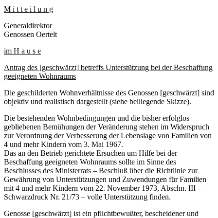
M i t t e i l u n g
Generaldirektor
Genossen Oertelt
im H a u s e
Antrag des [geschwärzt] betreffs Unterstützung bei der Beschaffung
geeigneten Wohnraums
Die geschilderten Wohnverhältnisse des Genossen [geschwärzt] sind
objektiv und realistisch dargestellt (siehe beiliegende Skizze).
Die bestehenden Wohnbedingungen und die bisher erfolglos
gebliebenen Bemühungen der Veränderung stehen im Widerspruch
zur Verordnung der Verbesserung der Lebenslage von Familien von
4 und mehr Kindern vom 3. Mai 1967.
Das an den Betrieb gerichtete Ersuchen um Hilfe bei der
Beschaffung geeigneten Wohnraums sollte im Sinne des
Beschlusses des Ministerrats – Beschluß über die Richtlinie zur
Gewährung von Unterstützungen und Zuwendungen für Familien
mit 4 und mehr Kindern vom 22. November 1973, Abschn. III –
Schwarzdruck Nr. 21/73 – volle Unterstützung finden.
Genosse [geschwärzt] ist ein pflichtbewußter, bescheidener und