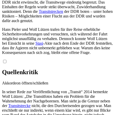
DDR nicht erwünscht, die Transitwege eindeutig begrenzt. Das
Einhalten der Regeln wurde strikt überwacht, Zuwiderhandlung
sanktioniert. Denn die
Transitstrecken
der DDR boten – unter hohen
Risiken – Möglichkeiten einer Flucht aus der DDR und wurden
dafür auch genutzt.
Hans Pieler und Wolf Lützen trafen für ihre Reise erhebliche
Sicherheitsvorkehrungen und versuchten, sich während der Fahrt
möglichst unauffällig zu verhalten. Dennoch konnte Wolf Lützen
bei Einsicht in seine
Stasi
-Akte nach dem Ende der DDR feststellen,
dass ihr Agieren nicht unbemerkt geblieben war. Warum dies keine
Konsequenzen nach sich zog, bleibt eine offene Frage.
Quellenkritik
Akkordeon öffnen/schließen
In seiner Rede zur Veröffentlichung von „Transit“ 2014 bemerkte
Wolf Lützen: „Die Transitfotos haben ein Problem für die
Wahrnehmung der Nachgeborenen. Man sieht ja die Grenze neben
der
Transitstrecke
nicht, die den Durchreisenden gezogen war. Man
erschließt sie nur indirekt, wenn einem klar wird, es gibt nur Blicke
vom Band der Autobahn in die Umgebung hinein, nicht jedoch