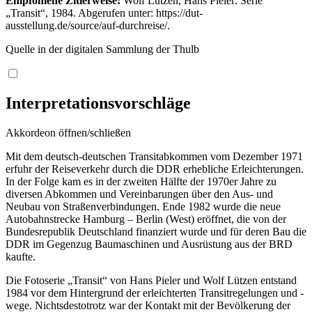
Empfohlene Zitierweise:
Wolf Lützen, Hans Pieler: Serie
„Transit“, 1984. Abgerufen unter: https://dut-
ausstellung.de/source/auf-durchreise/.
Quelle in der digitalen Sammlung der Thulb
Interpretationsvorschläge
Akkordeon öffnen/schließen
Mit dem deutsch-deutschen Transitabkommen vom Dezember 1971
erfuhr der Reiseverkehr durch die DDR erhebliche Erleichterungen.
In der Folge kam es in der zweiten Hälfte der 1970er Jahre zu
diversen Abkommen und Vereinbarungen über den Aus- und
Neubau von Straßenverbindungen. Ende 1982 wurde die neue
Autobahnstrecke Hamburg – Berlin (West) eröffnet, die von der
Bundesrepublik Deutschland finanziert wurde und für deren Bau die
DDR im Gegenzug Baumaschinen und Ausrüstung aus der BRD
kaufte.
Die Fotoserie „Transit“ von Hans Pieler und Wolf Lützen entstand
1984 vor dem Hintergrund der erleichterten Transitregelungen und -
wege. Nichtsdestotrotz war der Kontakt mit der Bevölkerung der