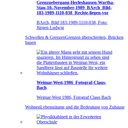
Grenzuebergang-Herleshausen-Wartha-
Stau-10.-November-1989_BArch_Bild-
183-1989-1110-038_Rechte-liegen-vor
BArch, Bild 183-1989-1110-038, Foto:
Jürgen Ludwig
Schwellen & Grenzen
Grenzen überschreiten, Brücken
bauen
Weimar-West-1986_Fotograf-Claus-
Bach
Weimar-West 1986, Fotograf Claus Bach
Wohnen
Lebensräume und die Bedeutung von Zuhause