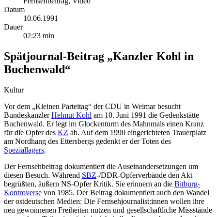
Fernsehbeitrag, Video
Datum
10.06.1991
Dauer
02:23 min
Spätjournal-Beitrag „Kanzler Kohl in
Buchenwald“
Kultur
Vor dem „Kleinen Parteitag“ der CDU in Weimar besucht
Bundeskanzler
Helmut Kohl
am 10. Juni 1991 die Gedenkstätte
Buchenwald. Er legt im Glockenturm des Mahnmals einen Kranz
für die Opfer des
KZ
ab. Auf dem 1990 eingerichteten Trauerplatz
am Nordhang des Ettersbergs gedenkt er der Toten des
Speziallagers
.
Der Fernsehbeitrag dokumentiert die Auseinandersetzungen um
diesen Besuch. Während
SBZ
-/DDR-Opferverbände den Akt
begrüßten, äußern NS-Opfer Kritik. Sie erinnern an die
Bitburg-
Kontroverse
von 1985. Der Beitrag dokumentiert auch den Wandel
der ostdeutschen Medien: Die Fernsehjournalist:innen wollen ihre
neu gewonnenen Freiheiten nutzen und gesellschaftliche Missstände