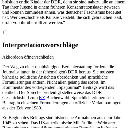
brüskiert er die Kinder der DDR, denn sie sind nahezu alle an einem
Tag ihrer Jugend in einem früheren Konzentrationslager gewesen
und können zumindest ahnen, was deutscher Faschismus bedeutet
hat. Wer Geschichte als Kulisse versteht, die sich gebrauchen lässt,
droht von ihr überrollt zu werden.“
Interpretationsvorschläge
Akkordeon öffnen/schließen
Der Weg zu einer unabhängigen Berichterstattung forderte die
Journalist:innen in der (ehemaligen) DDR heraus. Sie mussten
bisherige politische Ansichten überdenken und sprachliche
Formulierungen ändern. Nicht allen gelang das sofort. Im
Kommentar des vorliegenden „Spätjournal“-Beitrags wird das
deutlich: Der Sprecher verteidigt stellenweise das DDR-
Geschichtsbild zum
KZ
Buchenwald. Sprachlich erinnert sein
Beitrag in einzelnen Formulierungen an offizielle Verlautbarungen
aus der Zeit vor 1989.
Zu Beginn des Beitrags sind historische Aufnahmen aus dem Jahr
1945 zu sehen. Das US-amerikanische Militär filmte Weimarer
Bürger:innen während ihres angeordneten Besuchs im befreiten