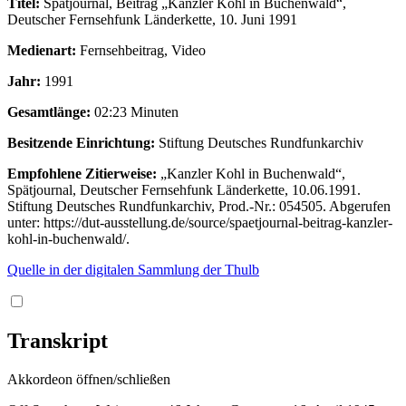
Titel:
Spätjournal, Beitrag „Kanzler Kohl in Buchenwald“,
Deutscher Fernsehfunk Länderkette, 10. Juni 1991
Medienart:
Fernsehbeitrag, Video
Jahr:
1991
Gesamtlänge:
02:23 Minuten
Besitzende Einrichtung:
Stiftung Deutsches Rundfunkarchiv
Empfohlene Zitierweise:
„Kanzler Kohl in Buchenwald“,
Spätjournal, Deutscher Fernsehfunk Länderkette, 10.06.1991.
Stiftung Deutsches Rundfunkarchiv, Prod.-Nr.: 054505. Abgerufen
unter: https://dut-ausstellung.de/source/spaetjournal-beitrag-kanzler-
kohl-in-buchenwald/.
Quelle in der digitalen Sammlung der Thulb
Transkript
Akkordeon öffnen/schließen