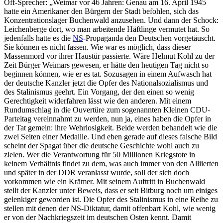
Off-Sprecher: „Weimar vor 46 Jahren: Genau am 16. April 1945
hatte ein Amerikaner den Bürgern der Stadt befohlen, sich das
Konzentrationslager Buchenwald anzusehen. Und dann der Schock:
Leichenberge dort, wo man arbeitende Häftlinge vermutet hat. So
jedenfalls hatte es die
NS
-Propaganda den Deutschen vorgetäuscht.
Sie können es nicht fassen. Wie war es möglich, dass dieser
Massenmord vor ihrer Haustür passierte. Wäre Helmut Kohl zu der
Zeit Bürger Weimars gewesen, er hätte den heutigen Tag nicht so
beginnen können, wie er es tat. Sozusagen in einem Aufwasch hat
der deutsche Kanzler jetzt die Opfer des Nationalsozialismus und
des Stalinismus geehrt. Ein Vorgang, der den einen so wenig
Gerechtigkeit widerfahren lässt wie den anderen. Mit einem
Rundumschlag in die Ouvertüre zum sogenannten Kleinen CDU-
Parteitag vereinnahmt zu werden, nun ja, eines haben die Opfer in
der Tat gemein: ihre Wehrlosigkeit. Beide werden behandelt wie die
zwei Seiten einer Medaille. Und eben gerade auf dieses falsche Bild
scheint der Spagat über die deutsche Geschichte wohl auch zu
zielen. Wer die Verantwortung für 50 Millionen Kriegstote in
keinem Verhältnis findet zu dem, was auch immer von den Alliierten
und später in der DDR veranlasst wurde, soll der sich doch
vorkommen wie ein Krämer. Mit seinem Auftritt in Buchenwald
stellt der Kanzler unter Beweis, dass er seit Bitburg noch um einiges
gelenkiger geworden ist. Die Opfer des Stalinismus in eine Reihe zu
stellen mit denen der NS-Diktatur, damit offenbart Kohl, wie wenig
er von der Nachkriegszeit im deutschen Osten kennt. Damit