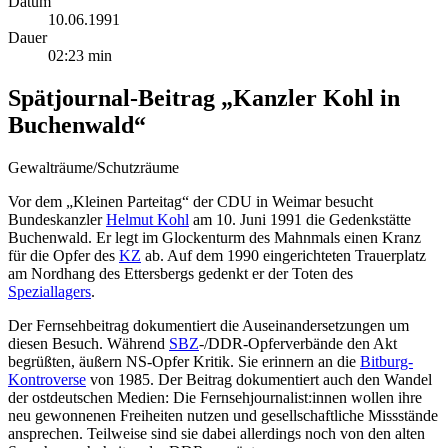
Datum
10.06.1991
Dauer
02:23 min
Spätjournal-Beitrag „Kanzler Kohl in
Buchenwald“
Gewalträume/Schutzräume
Vor dem „Kleinen Parteitag“ der CDU in Weimar besucht
Bundeskanzler
Helmut Kohl
am 10. Juni 1991 die Gedenkstätte
Buchenwald. Er legt im Glockenturm des Mahnmals einen Kranz
für die Opfer des
KZ
ab. Auf dem 1990 eingerichteten Trauerplatz
am Nordhang des Ettersbergs gedenkt er der Toten des
Speziallagers
.
Der Fernsehbeitrag dokumentiert die Auseinandersetzungen um
diesen Besuch. Während
SBZ
-/DDR-Opferverbände den Akt
begrüßten, äußern NS-Opfer Kritik. Sie erinnern an die
Bitburg-
Kontroverse
von 1985. Der Beitrag dokumentiert auch den Wandel
der ostdeutschen Medien: Die Fernsehjournalist:innen wollen ihre
neu gewonnenen Freiheiten nutzen und gesellschaftliche Missstände
ansprechen. Teilweise sind sie dabei allerdings noch von den alten