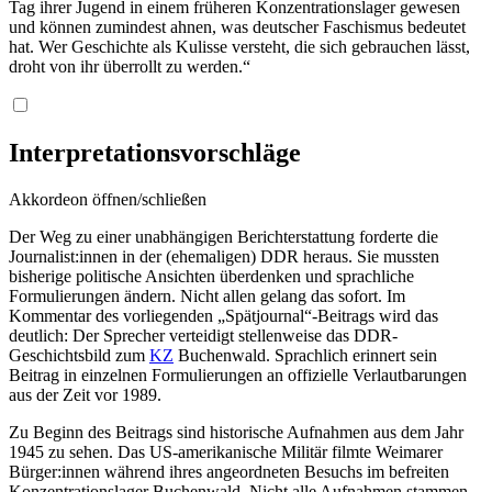
Tag ihrer Jugend in einem früheren Konzentrationslager gewesen
und können zumindest ahnen, was deutscher Faschismus bedeutet
hat. Wer Geschichte als Kulisse versteht, die sich gebrauchen lässt,
droht von ihr überrollt zu werden.“
Interpretationsvorschläge
Akkordeon öffnen/schließen
Der Weg zu einer unabhängigen Berichterstattung forderte die
Journalist:innen in der (ehemaligen) DDR heraus. Sie mussten
bisherige politische Ansichten überdenken und sprachliche
Formulierungen ändern. Nicht allen gelang das sofort. Im
Kommentar des vorliegenden „Spätjournal“-Beitrags wird das
deutlich: Der Sprecher verteidigt stellenweise das DDR-
Geschichtsbild zum
KZ
Buchenwald. Sprachlich erinnert sein
Beitrag in einzelnen Formulierungen an offizielle Verlautbarungen
aus der Zeit vor 1989.
Zu Beginn des Beitrags sind historische Aufnahmen aus dem Jahr
1945 zu sehen. Das US-amerikanische Militär filmte Weimarer
Bürger:innen während ihres angeordneten Besuchs im befreiten
Konzentrationslager Buchenwald. Nicht alle Aufnahmen stammen