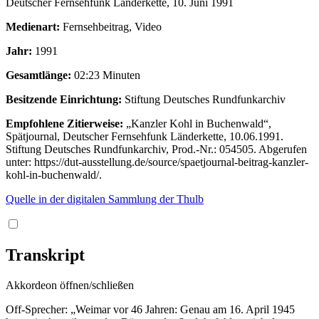
Deutscher Fernsehfunk Länderkette, 10. Juni 1991
Medienart:
Fernsehbeitrag, Video
Jahr:
1991
Gesamtlänge:
02:23 Minuten
Besitzende Einrichtung:
Stiftung Deutsches Rundfunkarchiv
Empfohlene Zitierweise:
„Kanzler Kohl in Buchenwald“,
Spätjournal, Deutscher Fernsehfunk Länderkette, 10.06.1991.
Stiftung Deutsches Rundfunkarchiv, Prod.-Nr.: 054505. Abgerufen
unter: https://dut-ausstellung.de/source/spaetjournal-beitrag-kanzler-
kohl-in-buchenwald/.
Quelle in der digitalen Sammlung der Thulb
Transkript
Akkordeon öffnen/schließen
Off-Sprecher: „Weimar vor 46 Jahren: Genau am 16. April 1945