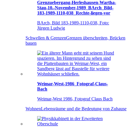
Grenzuebergang-Herleshausen-Wartha-
Stau-10.-November-1989_BArch_Bild-
183-1989-1110-038_Rechte-liegen-vor
BArch, Bild 183-1989-1110-038, Foto:
Jürgen Ludwig
Schwellen & Grenzen
Grenzen überschreiten, Brücken
bauen
Weimar-West-1986_Fotograf-Claus-
Bach
Weimar-West 1986, Fotograf Claus Bach
Wohnen
Lebensräume und die Bedeutung von Zuhause