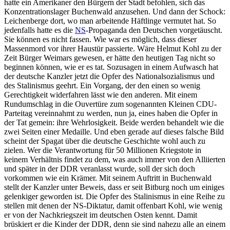
hatte ein Amerikaner den Bürgern der Stadt befohlen, sich das
Konzentrationslager Buchenwald anzusehen. Und dann der Schock:
Leichenberge dort, wo man arbeitende Häftlinge vermutet hat. So
jedenfalls hatte es die
NS
-Propaganda den Deutschen vorgetäuscht.
Sie können es nicht fassen. Wie war es möglich, dass dieser
Massenmord vor ihrer Haustür passierte. Wäre Helmut Kohl zu der
Zeit Bürger Weimars gewesen, er hätte den heutigen Tag nicht so
beginnen können, wie er es tat. Sozusagen in einem Aufwasch hat
der deutsche Kanzler jetzt die Opfer des Nationalsozialismus und
des Stalinismus geehrt. Ein Vorgang, der den einen so wenig
Gerechtigkeit widerfahren lässt wie den anderen. Mit einem
Rundumschlag in die Ouvertüre zum sogenannten Kleinen CDU-
Parteitag vereinnahmt zu werden, nun ja, eines haben die Opfer in
der Tat gemein: ihre Wehrlosigkeit. Beide werden behandelt wie die
zwei Seiten einer Medaille. Und eben gerade auf dieses falsche Bild
scheint der Spagat über die deutsche Geschichte wohl auch zu
zielen. Wer die Verantwortung für 50 Millionen Kriegstote in
keinem Verhältnis findet zu dem, was auch immer von den Alliierten
und später in der DDR veranlasst wurde, soll der sich doch
vorkommen wie ein Krämer. Mit seinem Auftritt in Buchenwald
stellt der Kanzler unter Beweis, dass er seit Bitburg noch um einiges
gelenkiger geworden ist. Die Opfer des Stalinismus in eine Reihe zu
stellen mit denen der NS-Diktatur, damit offenbart Kohl, wie wenig
er von der Nachkriegszeit im deutschen Osten kennt. Damit
brüskiert er die Kinder der DDR, denn sie sind nahezu alle an einem