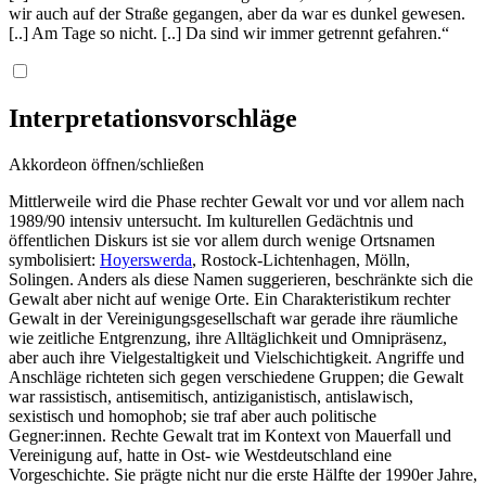
wir auch auf der Straße gegangen, aber da war es dunkel gewesen.
[..] Am Tage so nicht. [..] Da sind wir immer getrennt gefahren.“
Interpretationsvorschläge
Akkordeon öffnen/schließen
Mittlerweile wird die Phase rechter Gewalt vor und vor allem nach
1989/90 intensiv untersucht. Im kulturellen Gedächtnis und
öffentlichen Diskurs ist sie vor allem durch wenige Ortsnamen
symbolisiert:
Hoyerswerda
, Rostock-Lichtenhagen, Mölln,
Solingen. Anders als diese Namen suggerieren, beschränkte sich die
Gewalt aber nicht auf wenige Orte. Ein Charakteristikum rechter
Gewalt in der Vereinigungsgesellschaft war gerade ihre räumliche
wie zeitliche Entgrenzung, ihre Alltäglichkeit und Omnipräsenz,
aber auch ihre Vielgestaltigkeit und Vielschichtigkeit. Angriffe und
Anschläge richteten sich gegen verschiedene Gruppen; die Gewalt
war rassistisch, antisemitisch, antiziganistisch, antislawisch,
sexistisch und homophob; sie traf aber auch politische
Gegner:innen. Rechte Gewalt trat im Kontext von Mauerfall und
Vereinigung auf, hatte in Ost- wie Westdeutschland eine
Vorgeschichte. Sie prägte nicht nur die erste Hälfte der 1990er Jahre,