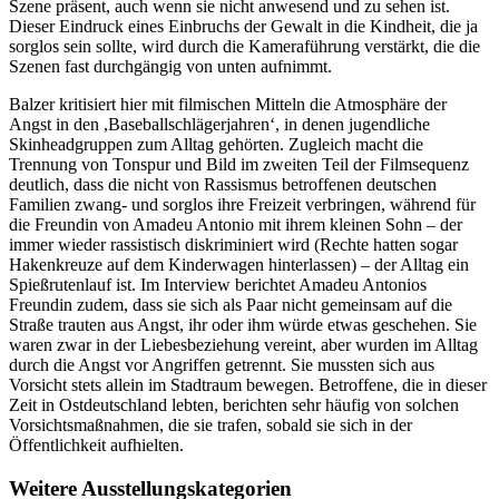
Szene präsent, auch wenn sie nicht anwesend und zu sehen ist.
Dieser Eindruck eines Einbruchs der Gewalt in die Kindheit, die ja
sorglos sein sollte, wird durch die Kameraführung verstärkt, die die
Szenen fast durchgängig von unten aufnimmt.
Balzer kritisiert hier mit filmischen Mitteln die Atmosphäre der
Angst in den ,Baseballschlägerjahren‘, in denen jugendliche
Skinheadgruppen zum Alltag gehörten. Zugleich macht die
Trennung von Tonspur und Bild im zweiten Teil der Filmsequenz
deutlich, dass die nicht von Rassismus betroffenen deutschen
Familien zwang- und sorglos ihre Freizeit verbringen, während für
die Freundin von Amadeu Antonio mit ihrem kleinen Sohn – der
immer wieder rassistisch diskriminiert wird (Rechte hatten sogar
Hakenkreuze auf dem Kinderwagen hinterlassen) – der Alltag ein
Spießrutenlauf ist. Im Interview berichtet Amadeu Antonios
Freundin zudem, dass sie sich als Paar nicht gemeinsam auf die
Straße trauten aus Angst, ihr oder ihm würde etwas geschehen. Sie
waren zwar in der Liebesbeziehung vereint, aber wurden im Alltag
durch die Angst vor Angriffen getrennt. Sie mussten sich aus
Vorsicht stets allein im Stadtraum bewegen. Betroffene, die in dieser
Zeit in Ostdeutschland lebten, berichten sehr häufig von solchen
Vorsichtsmaßnahmen, die sie trafen, sobald sie sich in der
Öffentlichkeit aufhielten.
Weitere Ausstellungskategorien