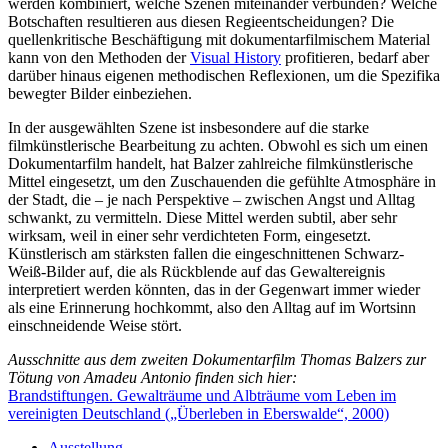
werden kombiniert, welche Szenen miteinander verbunden? Welche
Botschaften resultieren aus diesen Regieentscheidungen? Die
quellenkritische Beschäftigung mit dokumentarfilmischem Material
kann von den Methoden der
Visual History
profitieren, bedarf aber
darüber hinaus eigenen methodischen Reflexionen, um die Spezifika
bewegter Bilder einbeziehen.
In der ausgewählten Szene ist insbesondere auf die starke
filmkünstlerische Bearbeitung zu achten. Obwohl es sich um einen
Dokumentarfilm handelt, hat Balzer zahlreiche filmkünstlerische
Mittel eingesetzt, um den Zuschauenden die gefühlte Atmosphäre in
der Stadt, die – je nach Perspektive – zwischen Angst und Alltag
schwankt, zu vermitteln. Diese Mittel werden subtil, aber sehr
wirksam, weil in einer sehr verdichteten Form, eingesetzt.
Künstlerisch am stärksten fallen die eingeschnittenen Schwarz-
Weiß-Bilder auf, die als Rückblende auf das Gewaltereignis
interpretiert werden könnten, das in der Gegenwart immer wieder
als eine Erinnerung hochkommt, also den Alltag auf im Wortsinn
einschneidende Weise stört.
Ausschnitte aus dem zweiten Dokumentarfilm Thomas Balzers zur
Tötung von Amadeu Antonio finden sich hier:
Brandstiftungen. Gewalträume und Albträume vom Leben im
vereinigten Deutschland („Überleben in Eberswalde“, 2000)
Ausstellung