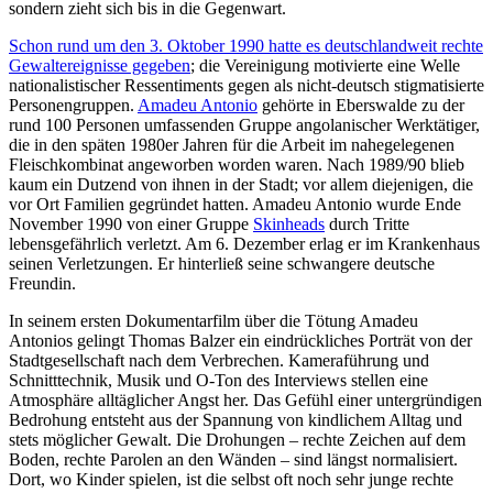
sondern zieht sich bis in die Gegenwart.
Schon rund um den 3. Oktober 1990 hatte es deutschlandweit rechte
Gewaltereignisse gegeben
; die Vereinigung motivierte eine Welle
nationalistischer Ressentiments gegen als nicht-deutsch stigmatisierte
Personengruppen.
Amadeu Antonio
gehörte in Eberswalde zu der
rund 100 Personen umfassenden Gruppe angolanischer Werktätiger,
die in den späten 1980er Jahren für die Arbeit im nahegelegenen
Fleischkombinat angeworben worden waren. Nach 1989/90 blieb
kaum ein Dutzend von ihnen in der Stadt; vor allem diejenigen, die
vor Ort Familien gegründet hatten. Amadeu Antonio wurde Ende
November 1990 von einer Gruppe
Skinheads
durch Tritte
lebensgefährlich verletzt. Am 6. Dezember erlag er im Krankenhaus
seinen Verletzungen. Er hinterließ seine schwangere deutsche
Freundin.
In seinem ersten Dokumentarfilm über die Tötung Amadeu
Antonios gelingt Thomas Balzer ein eindrückliches Porträt von der
Stadtgesellschaft nach dem Verbrechen. Kameraführung und
Schnitttechnik, Musik und O-Ton des Interviews stellen eine
Atmosphäre alltäglicher Angst her. Das Gefühl einer untergründigen
Bedrohung entsteht aus der Spannung von kindlichem Alltag und
stets möglicher Gewalt. Die Drohungen – rechte Zeichen auf dem
Boden, rechte Parolen an den Wänden – sind längst normalisiert.
Dort, wo Kinder spielen, ist die selbst oft noch sehr junge rechte