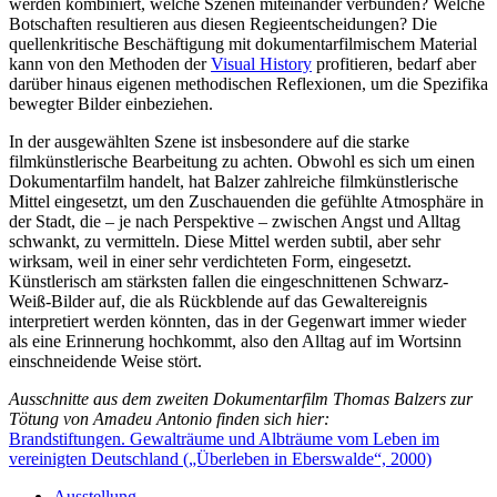
werden kombiniert, welche Szenen miteinander verbunden? Welche
Botschaften resultieren aus diesen Regieentscheidungen? Die
quellenkritische Beschäftigung mit dokumentarfilmischem Material
kann von den Methoden der
Visual History
profitieren, bedarf aber
darüber hinaus eigenen methodischen Reflexionen, um die Spezifika
bewegter Bilder einbeziehen.
In der ausgewählten Szene ist insbesondere auf die starke
filmkünstlerische Bearbeitung zu achten. Obwohl es sich um einen
Dokumentarfilm handelt, hat Balzer zahlreiche filmkünstlerische
Mittel eingesetzt, um den Zuschauenden die gefühlte Atmosphäre in
der Stadt, die – je nach Perspektive – zwischen Angst und Alltag
schwankt, zu vermitteln. Diese Mittel werden subtil, aber sehr
wirksam, weil in einer sehr verdichteten Form, eingesetzt.
Künstlerisch am stärksten fallen die eingeschnittenen Schwarz-
Weiß-Bilder auf, die als Rückblende auf das Gewaltereignis
interpretiert werden könnten, das in der Gegenwart immer wieder
als eine Erinnerung hochkommt, also den Alltag auf im Wortsinn
einschneidende Weise stört.
Ausschnitte aus dem zweiten Dokumentarfilm Thomas Balzers zur
Tötung von Amadeu Antonio finden sich hier:
Brandstiftungen. Gewalträume und Albträume vom Leben im
vereinigten Deutschland („Überleben in Eberswalde“, 2000)
Ausstellung