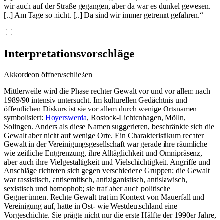
wir auch auf der Straße gegangen, aber da war es dunkel gewesen.
[..] Am Tage so nicht. [..] Da sind wir immer getrennt gefahren.“
Interpretationsvorschläge
Akkordeon öffnen/schließen
Mittlerweile wird die Phase rechter Gewalt vor und vor allem nach
1989/90 intensiv untersucht. Im kulturellen Gedächtnis und
öffentlichen Diskurs ist sie vor allem durch wenige Ortsnamen
symbolisiert:
Hoyerswerda
, Rostock-Lichtenhagen, Mölln,
Solingen. Anders als diese Namen suggerieren, beschränkte sich die
Gewalt aber nicht auf wenige Orte. Ein Charakteristikum rechter
Gewalt in der Vereinigungsgesellschaft war gerade ihre räumliche
wie zeitliche Entgrenzung, ihre Alltäglichkeit und Omnipräsenz,
aber auch ihre Vielgestaltigkeit und Vielschichtigkeit. Angriffe und
Anschläge richteten sich gegen verschiedene Gruppen; die Gewalt
war rassistisch, antisemitisch, antiziganistisch, antislawisch,
sexistisch und homophob; sie traf aber auch politische
Gegner:innen. Rechte Gewalt trat im Kontext von Mauerfall und
Vereinigung auf, hatte in Ost- wie Westdeutschland eine
Vorgeschichte. Sie prägte nicht nur die erste Hälfte der 1990er Jahre,