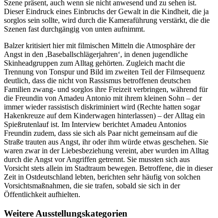
Szene präsent, auch wenn sie nicht anwesend und zu sehen ist.
Dieser Eindruck eines Einbruchs der Gewalt in die Kindheit, die ja
sorglos sein sollte, wird durch die Kameraführung verstärkt, die die
Szenen fast durchgängig von unten aufnimmt.
Balzer kritisiert hier mit filmischen Mitteln die Atmosphäre der
Angst in den ,Baseballschlägerjahren‘, in denen jugendliche
Skinheadgruppen zum Alltag gehörten. Zugleich macht die
Trennung von Tonspur und Bild im zweiten Teil der Filmsequenz
deutlich, dass die nicht von Rassismus betroffenen deutschen
Familien zwang- und sorglos ihre Freizeit verbringen, während für
die Freundin von Amadeu Antonio mit ihrem kleinen Sohn – der
immer wieder rassistisch diskriminiert wird (Rechte hatten sogar
Hakenkreuze auf dem Kinderwagen hinterlassen) – der Alltag ein
Spießrutenlauf ist. Im Interview berichtet Amadeu Antonios
Freundin zudem, dass sie sich als Paar nicht gemeinsam auf die
Straße trauten aus Angst, ihr oder ihm würde etwas geschehen. Sie
waren zwar in der Liebesbeziehung vereint, aber wurden im Alltag
durch die Angst vor Angriffen getrennt. Sie mussten sich aus
Vorsicht stets allein im Stadtraum bewegen. Betroffene, die in dieser
Zeit in Ostdeutschland lebten, berichten sehr häufig von solchen
Vorsichtsmaßnahmen, die sie trafen, sobald sie sich in der
Öffentlichkeit aufhielten.
Weitere Ausstellungskategorien