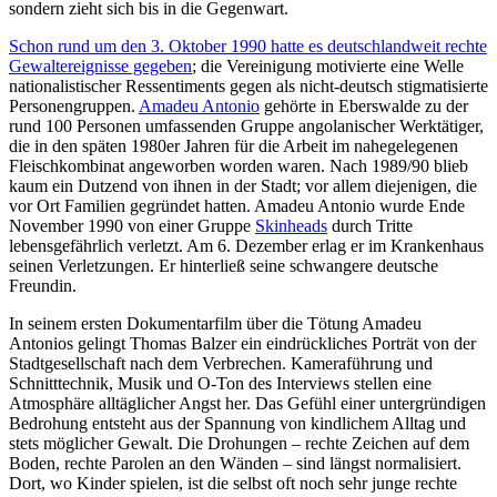
sondern zieht sich bis in die Gegenwart.
Schon rund um den 3. Oktober 1990 hatte es deutschlandweit rechte
Gewaltereignisse gegeben
; die Vereinigung motivierte eine Welle
nationalistischer Ressentiments gegen als nicht-deutsch stigmatisierte
Personengruppen.
Amadeu Antonio
gehörte in Eberswalde zu der
rund 100 Personen umfassenden Gruppe angolanischer Werktätiger,
die in den späten 1980er Jahren für die Arbeit im nahegelegenen
Fleischkombinat angeworben worden waren. Nach 1989/90 blieb
kaum ein Dutzend von ihnen in der Stadt; vor allem diejenigen, die
vor Ort Familien gegründet hatten. Amadeu Antonio wurde Ende
November 1990 von einer Gruppe
Skinheads
durch Tritte
lebensgefährlich verletzt. Am 6. Dezember erlag er im Krankenhaus
seinen Verletzungen. Er hinterließ seine schwangere deutsche
Freundin.
In seinem ersten Dokumentarfilm über die Tötung Amadeu
Antonios gelingt Thomas Balzer ein eindrückliches Porträt von der
Stadtgesellschaft nach dem Verbrechen. Kameraführung und
Schnitttechnik, Musik und O-Ton des Interviews stellen eine
Atmosphäre alltäglicher Angst her. Das Gefühl einer untergründigen
Bedrohung entsteht aus der Spannung von kindlichem Alltag und
stets möglicher Gewalt. Die Drohungen – rechte Zeichen auf dem
Boden, rechte Parolen an den Wänden – sind längst normalisiert.
Dort, wo Kinder spielen, ist die selbst oft noch sehr junge rechte